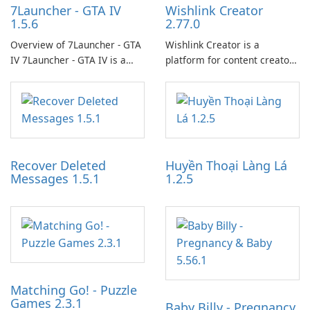
7Launcher - GTA IV
Wishlink Creator
1.5.6
2.77.0
Overview of 7Launcher - GTA
Wishlink Creator is a
IV 7Launcher - GTA IV is a
platform for content creators
specialized software
designed to monetize their
application designed to
work through built-in brand
optimize the gaming
partnerships and integrated
experience for Grand Theft
tools for content distribution
Auto IV.
and audience engagement.
Recover Deleted
Huyền Thoại Làng Lá
Messages 1.5.1
1.2.5
Matching Go! - Puzzle
Games 2.3.1
Baby Billy - Pregnancy