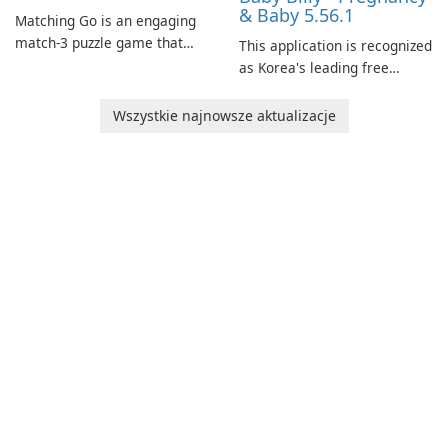
& Baby 5.56.1
Matching Go is an engaging
match-3 puzzle game that
This application is recognized
invites players to join Chloe
as Korea's leading free
and her charming corgi,
platform for pregnancy and
Ollie, on an adventurous
baby tracking, offering
Wszystkie najnowsze aktualizacje
journey across diverse
essential healthcare tips and
landscapes.
doctor-approved articles.