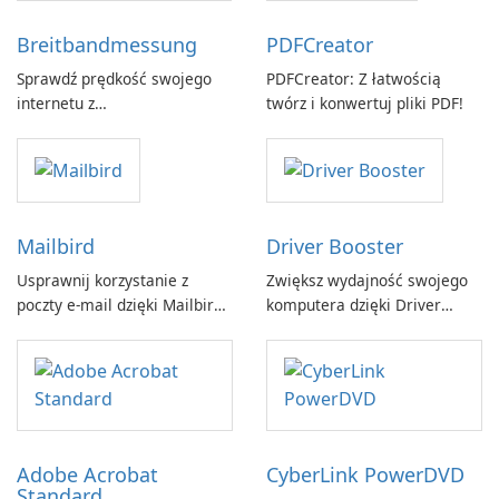
Breitbandmessung
PDFCreator
Sprawdź prędkość swojego
PDFCreator: Z łatwością
internetu z
twórz i konwertuj pliki PDF!
Breitbandmessung by zafaco
GmbH!
Mailbird
Driver Booster
Usprawnij korzystanie z
Zwiększ wydajność swojego
poczty e-mail dzięki Mailbird
komputera dzięki Driver
by Maryssael.
Booster firmy IObit
Adobe Acrobat
CyberLink PowerDVD
Standard