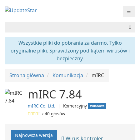
☰
Wszystkie pliki do pobrania za darmo. Tylko
oryginalne pliki. Sprawdzony pod kątem wirusów i
bezpieczny.
Strona główna
Komunikacja
mIRC
mIRC 7.84
mIRC Co. Ltd.
❘
Komercyjny
Windows
z
40
głosów
Najnowsza wersja
Wirus kontroler