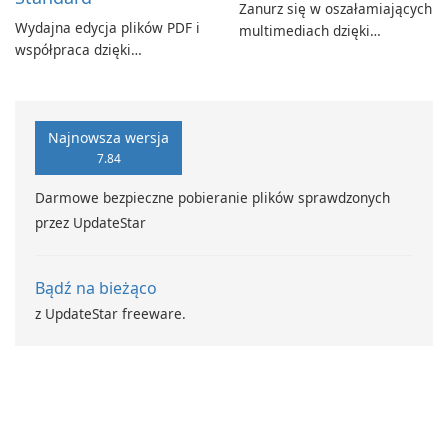
Zanurz się w oszałamiających
Wydajna edycja plików PDF i
multimediach dzięki
współpraca dzięki
CyberLink PowerDVD
programowi Adobe Acrobat
Standard.
Najnowsza wersja
7.84
Darmowe bezpieczne pobieranie plików sprawdzonych
przez UpdateStar
Bądź na bieżąco
z UpdateStar freeware.