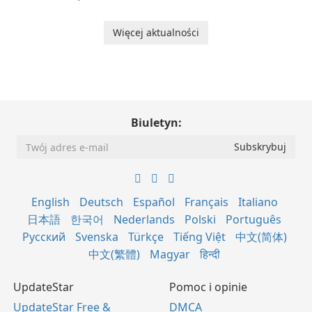
Więcej aktualności
Biuletyn:
English
Deutsch
Español
Français
Italiano
日本語
한국어
Nederlands
Polski
Português
Русский
Svenska
Türkçe
Tiếng Việt
中文(简体)
中文(繁體)
Magyar
हिन्दी
UpdateStar
Pomoc i opinie
UpdateStar Free &
DMCA